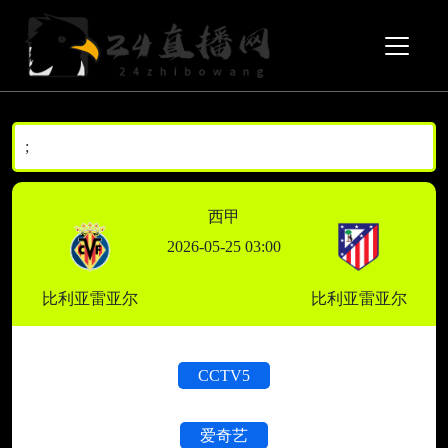
;
西甲
2026-05-25 03:00
比利亚雷亚尔
比利亚雷亚尔
CCTV5
爱奇艺