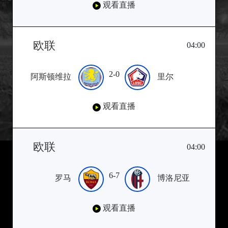
观看直播
欧联
04:00
2-0
阿斯顿维拉
里尔
观看直播
欧联
04:00
6-7
罗马
博洛尼亚
观看直播