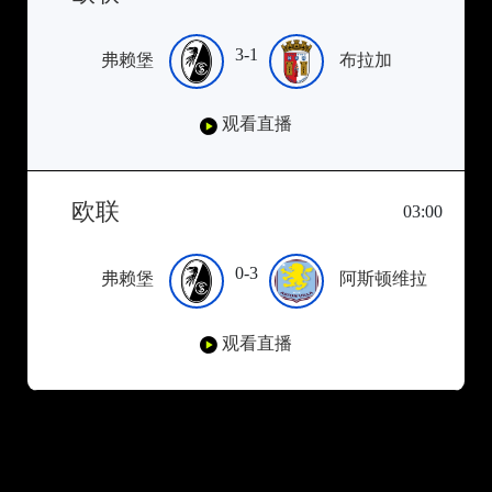
3-1
弗赖堡
布拉加
观看直播
欧联
03:00
0-3
弗赖堡
阿斯顿维拉
观看直播