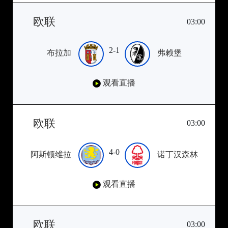
欧联
03:00
2-1
布拉加
弗赖堡
观看直播
欧联
03:00
4-0
阿斯顿维拉
诺丁汉森林
观看直播
欧联
03:00