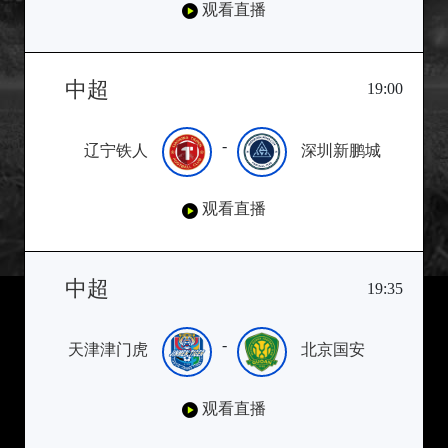
观看直播
中超
19:00
-
辽宁铁人
深圳新鹏城
观看直播
中超
19:35
-
天津津门虎
北京国安
观看直播