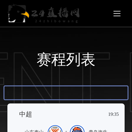
赛程列表
;
中超
19:35
-