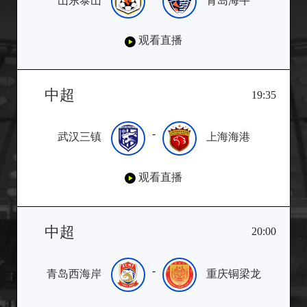
山东泰山
青岛海牛
观看直播
中超
19:35
-
武汉三镇
上海海港
观看直播
中超
20:00
-
青岛西海岸
重庆铜梁龙