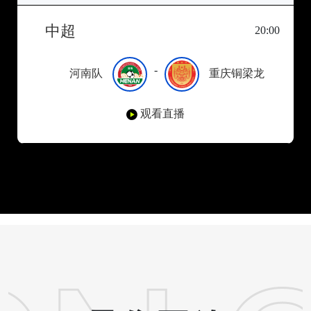
中超
20:00
-
河南队
重庆铜梁龙
观看直播