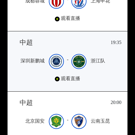
成都蓉城
上海申花
观看直播
中超
19:35
-
深圳新鹏城
浙江队
观看直播
中超
20:00
-
北京国安
云南玉昆