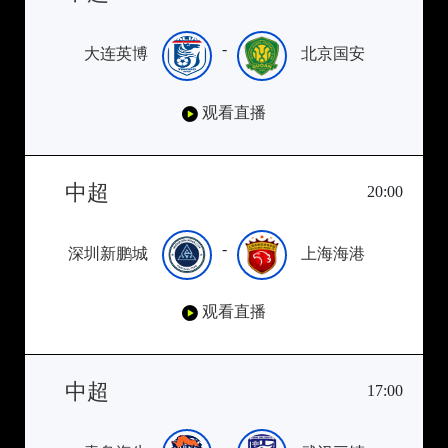
-
大连英博
北京国安
观看直播
中超
20:00
-
深圳新鹏城
上海海港
观看直播
中超
17:00
-