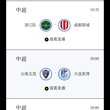
中超
19:35
-
浙江队
成都蓉城
观看直播
中超
20:00
-
云南玉昆
大连英博
观看直播
中超
20:00