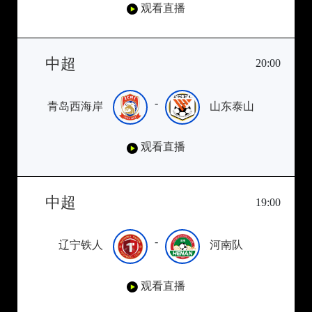
观看直播
中超
20:00
-
青岛西海岸
山东泰山
观看直播
中超
19:00
-
辽宁铁人
河南队
观看直播